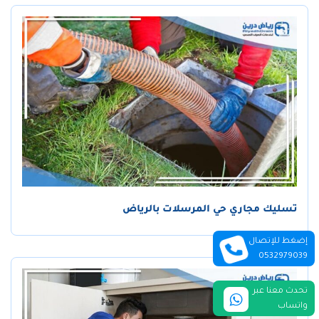
تسليك مجاري حي المرسلات بالرياض
إضغط للإتصال
0532979039
تحدث معنا عبر
واتساب