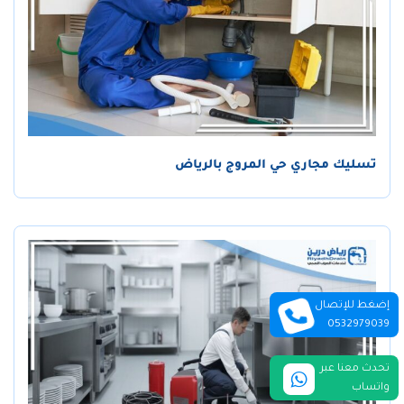
تسليك مجاري حي المروج بالرياض
إضغط للإتصال
0532979039
تحدث معنا عبر
واتساب