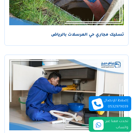
تسليك مجاري حي المرسلات بالرياض
إضغط للإتصال
0532979039
تحدث معنا عبر
واتساب