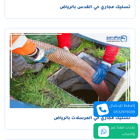
تسليك مجاري حي القدس بالرياض
إضغط للإتصال
0532979039
تسليك مجاري حي المرسلات بالرياض
تحدث معنا عبر
واتساب