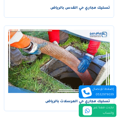
تسليك مجاري حي القدس بالرياض
إضغط للإتصال
0532979039
تسليك مجاري حي المرسلات بالرياض
تحدث معنا عبر
واتساب