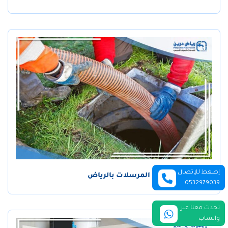
إضغط للإتصال
تسليك مجاري حي المرسلات بالرياض
0532979039
تحدث معنا عبر
واتساب