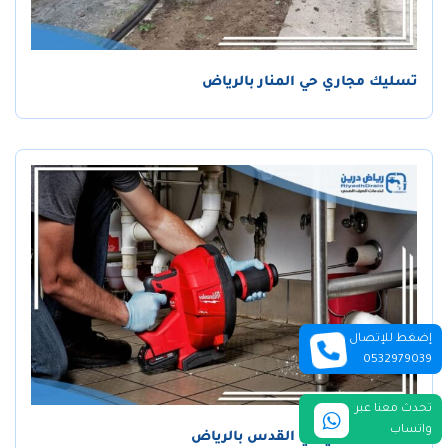
تسليك مجاري حي المنار بالرياض
إضغط للإتصال
0532979039
تحدث معنا عبر
واتساب
تسليك مجاري حي القدس بالرياض