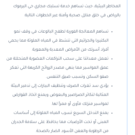
المخاطر البيئية، حيث تساهم خدمة تسليك مجاري حي اليرموك
بالرياض في خلق منازل صحية وآمنة عبر الخطوات التالية:
تساهم المعالجة الفورية لطفح البالوعات في وقف نمو
البكتيريا والجراثيم التي تنشط في المياه الملوثة مما يحمي
أفراد أسرتك من الأمراض المعدية والمعوية.
تعمل معداتنا على سحب التراكمات العضوية المتحللة من
عمق المواسير مما ينهي مصدر الروائح الكريهة التي تعكر
صفو السكن وتسبب ضيق التنفس.
يؤدي سد ثغرات الصرف وتنظيف البيارات إلى تدمير البيئة
المثالية لتكاثر الصراصير والبعوض ويمنع اتخاذ القوارض
لمواسير منزلك مأوى أو ممراً لها.
يمنع التدخل السريع تسرب المياه الملوثة إلى أساسات
المبنى أو تحت الأرضيات مما يحافظ على سلامة الجدران
من الرطوبة والعفن الأسود الضار بالصحة.