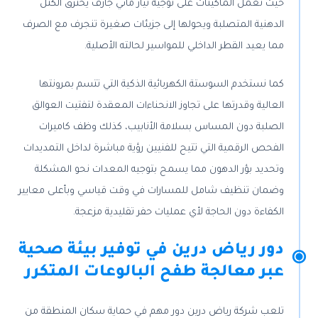
حيث تعمل الماكينات على توجيه تيار مائي جارف يخترق الكتل
الدهنية المتصلبة ويحولها إلى جزيئات صغيرة تنجرف مع الصرف
مما يعيد القطر الداخلي للمواسير لحالته الأصلية.
كما نستخدم السوستة الكهربائية الذكية التي تتسم بمرونتها
العالية وقدرتها على تجاوز الانحناءات المعقدة لتفتيت العوالق
الصلبة دون المساس بسلامة الأنابيب، كذلك وظف كاميرات
الفحص الرقمية التي تتيح للفنيين رؤية مباشرة لداخل التمديدات
وتحديد بؤر الدهون مما يسمح بتوجيه المعدات نحو المشكلة
وضمان تنظيف شامل للمسارات في وقت قياسي وبأعلى معايير
الكفاءة دون الحاجة لأي عمليات حفر تقليدية مزعجة.
دور رياض درين في توفير بيئة صحية
عبر معالجة طفح البالوعات المتكرر
تلعب شركة رياض درين دور مهم في حماية سكان المنطقة من