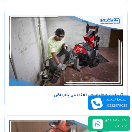
تسليك مجاري حي الاندلس بالرياض
إضغط للإتصال
0532979039
تحدث معنا عبر
واتساب