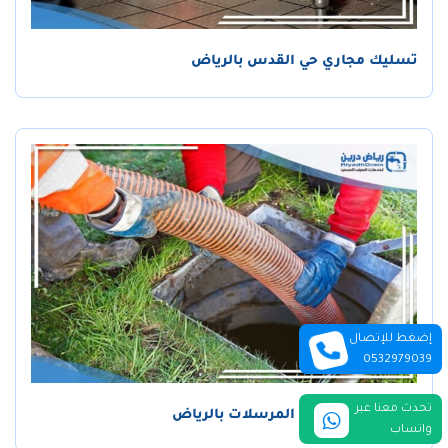
تسليك مجاري حي القدس بالرياض
إضغط للإتصال
0532979039
تحدث معنا عبر
تسليك مجاري حي المرسلات بالرياض
واتساب