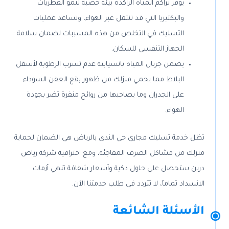
يوفر تراكم المياه الراكدة بيئة خصبة لنمو الفطريات
والبكتيريا التي قد تنتقل عبر الهواء، وتساعد عمليات
التسليك في التخلص من هذه المسببات لضمان سلامة
الجهاز التنفسي للسكان.
يضمن جريان المياه بانسيابية عدم تسرب الرطوبة لأسفل
البلاط مما يحمي منزلك من ظهور بقع العفن السوداء
على الجدران وما يصاحبها من روائح منفرة تضر بجودة
الهواء.
تظل خدمة تسليك مجاري حي الندى بالرياض هي الضمان لحماية
منزلك من مشاكل الصرف المفاجئة، ومع احترافية شركة رياض
درين ستحصل على حلول ذكية وأسعار شفافة تنهي أزمات
الانسداد تماماً، لا تتردد في طلب خدمتنا الآن.
الأسئلة الشائعة