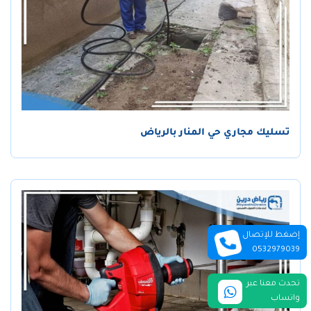
تسليك مجاري حي المنار بالرياض
إضغط للإتصال
0532979039
تحدث معنا عبر
واتساب