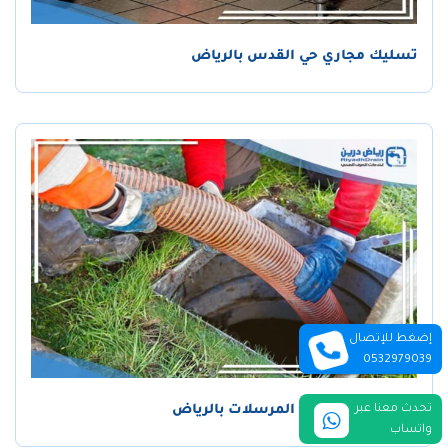
تسليك مجاري حي القدس بالرياض
إضغط للإتصال
0532979039
تحدث معنا عبر
تسليك مجاري حي المرسلات بالرياض
واتساب