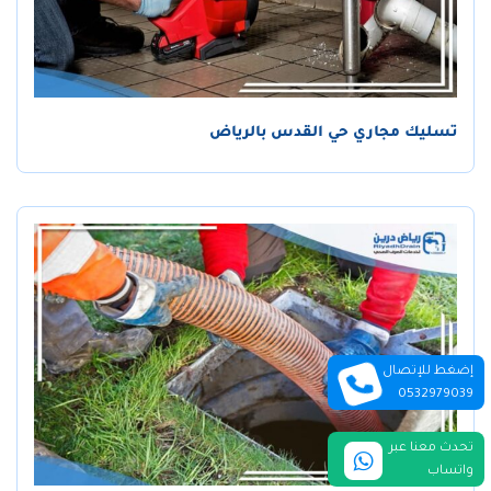
تسليك مجاري حي القدس بالرياض
إضغط للإتصال
0532979039
تحدث معنا عبر
واتساب