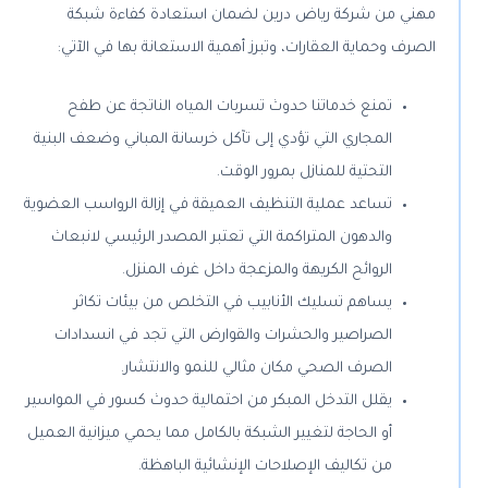
مهني من شركة رياض درين لضمان استعادة كفاءة شبكة
الصرف وحماية العقارات، وتبرز أهمية الاستعانة بها في الآتي:
تمنع خدماتنا حدوث تسربات المياه الناتجة عن طفح
المجاري التي تؤدي إلى تآكل خرسانة المباني وضعف البنية
التحتية للمنازل بمرور الوقت.
تساعد عملية التنظيف العميقة في إزالة الرواسب العضوية
والدهون المتراكمة التي تعتبر المصدر الرئيسي لانبعاث
الروائح الكريهة والمزعجة داخل غرف المنزل.
يساهم تسليك الأنابيب في التخلص من بيئات تكاثر
الصراصير والحشرات والقوارض التي تجد في انسدادات
الصرف الصحي مكان مثالي للنمو والانتشار.
يقلل التدخل المبكر من احتمالية حدوث كسور في المواسير
أو الحاجة لتغيير الشبكة بالكامل مما يحمي ميزانية العميل
من تكاليف الإصلاحات الإنشائية الباهظة.