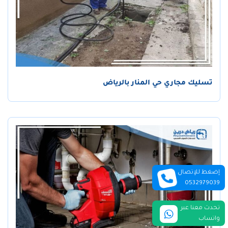
تسليك مجاري حي المنار بالرياض
إضغط للإتصال
0532979039
تحدث معنا عبر
واتساب